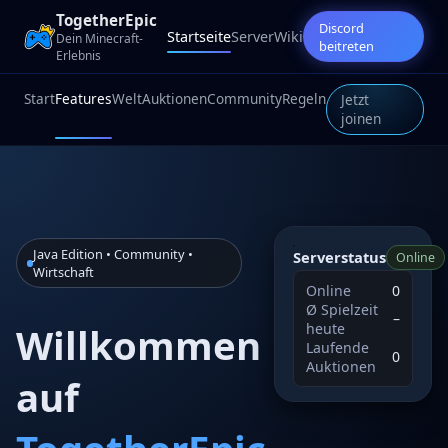
TogetherEpic
Discord
Startseite
Server
Wiki
Dein Minecraft-
beitreten
Erlebnis
Start
Features
Welt
Auktionen
Community
Regeln
Jetzt
joinen
Java Edition • Community •
Serverstatus
Online
Wirtschaft
Online
0
Ø Spielzeit
–
heute
Willkommen
Laufende
0
Auktionen
auf