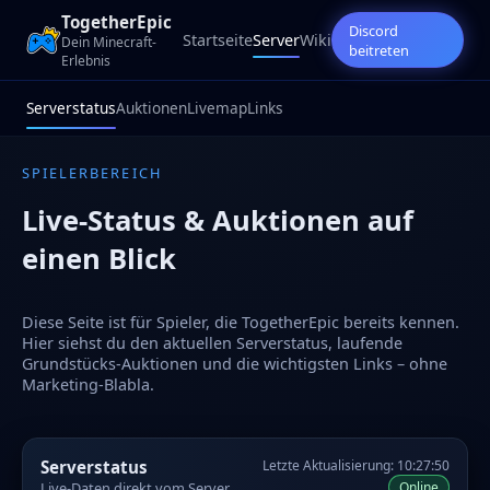
TogetherEpic
Discord
Startseite
Server
Wiki
Dein Minecraft-
beitreten
Erlebnis
Serverstatus
Auktionen
Livemap
Links
SPIELERBEREICH
Live-Status & Auktionen auf
einen Blick
Diese Seite ist für Spieler, die TogetherEpic bereits kennen.
Hier siehst du den aktuellen Serverstatus, laufende
Grundstücks-Auktionen und die wichtigsten Links – ohne
Marketing-Blabla.
Serverstatus
Letzte Aktualisierung: 10:27:50
Live-Daten direkt vom Server
Online